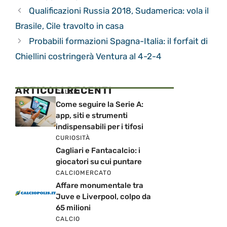
Qualificazioni Russia 2018, Sudamerica: vola il
Brasile, Cile travolto in casa
Probabili formazioni Spagna-Italia: il forfait di
Chiellini costringerà Ventura al 4-2-4
ARTICOLI RECENTI
CALCIO
Come seguire la Serie A:
app, siti e strumenti
indispensabili per i tifosi
CURIOSITÀ
Cagliari e Fantacalcio: i
giocatori su cui puntare
CALCIOMERCATO
Affare monumentale tra
Juve e Liverpool, colpo da
65 milioni
CALCIO