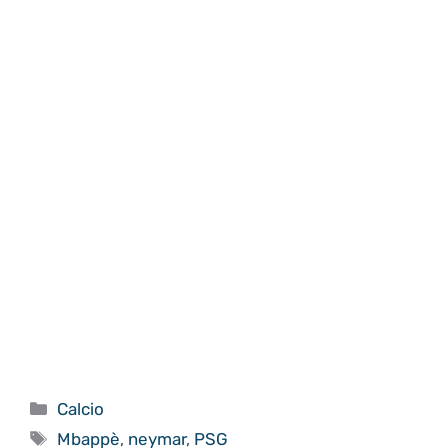
Categorie
Calcio
Tag
Mbappè
,
neymar
,
PSG