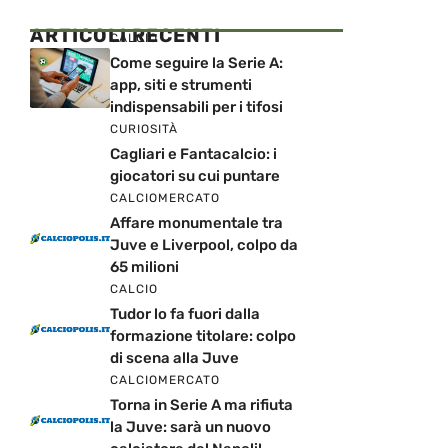
ARTICOLI RECENTI
CALCIO
Come seguire la Serie A:
app, siti e strumenti
indispensabili per i tifosi
CURIOSITÀ
Cagliari e Fantacalcio: i
giocatori su cui puntare
CALCIOMERCATO
Affare monumentale tra
Juve e Liverpool, colpo da
65 milioni
CALCIO
Tudor lo fa fuori dalla
formazione titolare: colpo
di scena alla Juve
CALCIOMERCATO
Torna in Serie A ma rifiuta
la Juve: sarà un nuovo