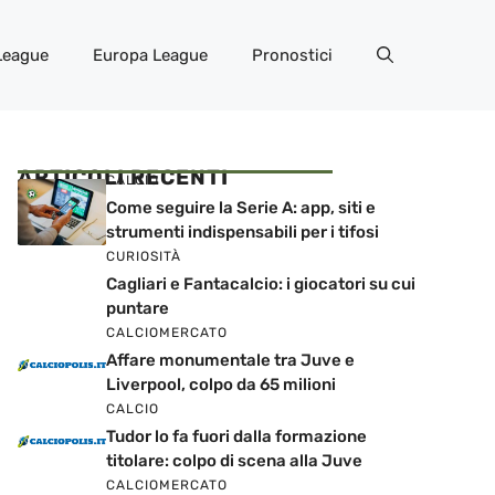
League
Europa League
Pronostici
ARTICOLI RECENTI
CALCIO
Come seguire la Serie A: app, siti e
strumenti indispensabili per i tifosi
CURIOSITÀ
Cagliari e Fantacalcio: i giocatori su cui
puntare
CALCIOMERCATO
Affare monumentale tra Juve e
Liverpool, colpo da 65 milioni
CALCIO
Tudor lo fa fuori dalla formazione
titolare: colpo di scena alla Juve
CALCIOMERCATO