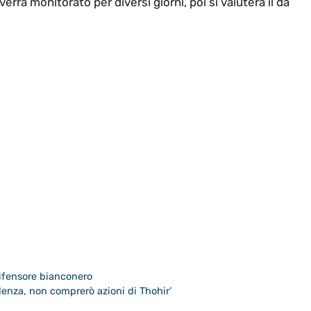
 verrà monitorato per diversi giorni, poi si valuterà il da
difensore bianconero
idenza, non comprerò azioni di Thohir’