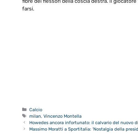
fibre dei flessori della coscia destra. Il giocatore
farsi.
Categorie
Calcio
Tag
milan
,
Vincenzo Montella
Howedes ancora infortunato: il calvario del nuovo 
Massimo Moratti a Sportitalia: ‘Nostalgia della pres