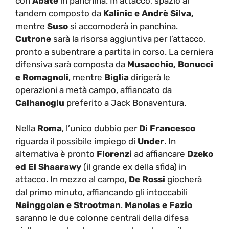
con
Abate
in panchina. In attacco, spazio al
tandem composto da
Kalinic e Andrè Silva,
mentre
Suso
si accomoderà in panchina.
Cutrone
sarà la risorsa aggiuntiva per l’attacco,
pronto a subentrare a partita in corso. La cerniera
difensiva sarà composta da
Musacchio, Bonucci
e Romagnoli
, mentre
Biglia
dirigerà le
operazioni a metà campo, affiancato da
Calhanoglu
preferito a Jack Bonaventura.
Nella
Roma
, l’unico dubbio per
Di Francesco
riguarda il possibile impiego di
Under
. In
alternativa è pronto
Florenzi
ad affiancare
Dzeko
ed El Shaarawy
(il grande ex della sfida) in
attacco. In mezzo al campo,
De Rossi
giocherà
dal primo minuto, affiancando gli intoccabili
Nainggolan e Strootman
.
Manolas e Fazio
saranno le due colonne centrali della difesa