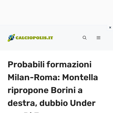
Vai
al
Menu
contenuto
Probabili formazioni
Milan-Roma: Montella
ripropone Borini a
destra, dubbio Under