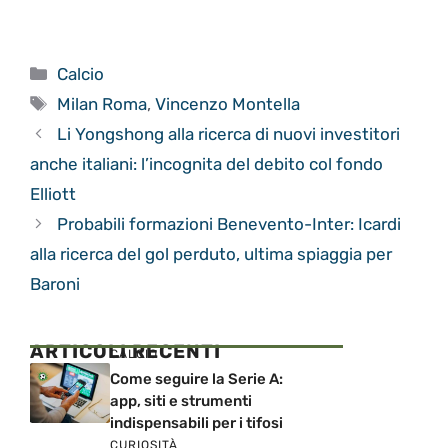
Categorie
Calcio
Tag
Milan Roma
,
Vincenzo Montella
Li Yongshong alla ricerca di nuovi investitori
anche italiani: l’incognita del debito col fondo
Elliott
Probabili formazioni Benevento-Inter: Icardi
alla ricerca del gol perduto, ultima spiaggia per
Baroni
ARTICOLI RECENTI
CALCIO
Come seguire la Serie A:
app, siti e strumenti
indispensabili per i tifosi
CURIOSITÀ