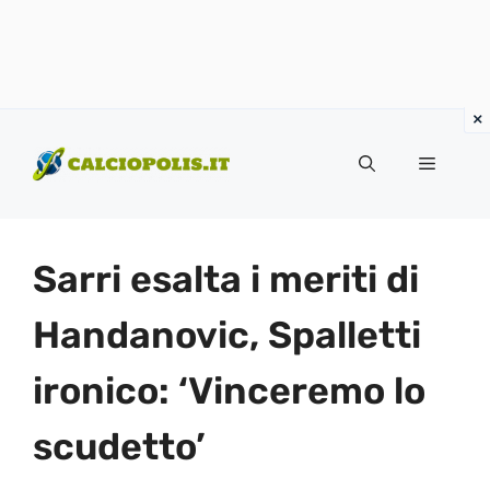
Vai
al
Menu
contenuto
Sarri esalta i meriti di
Handanovic, Spalletti
ironico: ‘Vinceremo lo
scudetto’