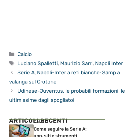
Categorie
Calcio
Tag
Luciano Spalletti
,
Maurizio Sarri
,
Napoli Inter
Serie A, Napoli-Inter a reti bianche: Samp a
valanga sul Crotone
Udinese-Juventus, le probabili formazioni, le
ultimissime dagli spogliatoi
ARTICOLI RECENTI
CALCIO
Come seguire la Serie A:
app, siti e strumenti