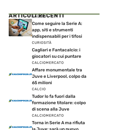
ARTICOLI RECENTI
CALCIO
Come seguire la Serie A:
app, siti e strumenti
indispensabili per i tifosi
CURIOSITÀ
Cagliari e Fantacalcio: i
giocatori su cui puntare
CALCIOMERCATO
Affare monumentale tra
Juve e Liverpool, colpo da
65 milioni
CALCIO
Tudor lo fa fuori dalla
formazione titolare: colpo
di scena alla Juve
CALCIOMERCATO
Torna in Serie A ma rifiuta
la Juve: sarà un nuovo