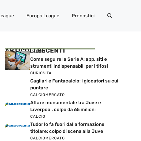
League
Europa League
Pronostici
ARTICOLI RECENTI
CALCIO
Come seguire la Serie A: app, siti e
strumenti indispensabili per i tifosi
CURIOSITÀ
Cagliari e Fantacalcio: i giocatori su cui
puntare
CALCIOMERCATO
Affare monumentale tra Juve e
Liverpool, colpo da 65 milioni
CALCIO
Tudor lo fa fuori dalla formazione
titolare: colpo di scena alla Juve
CALCIOMERCATO