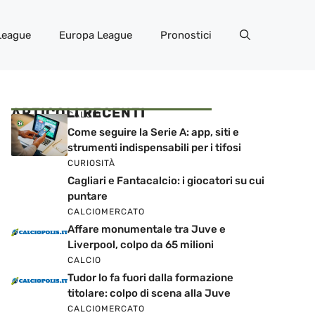
League
Europa League
Pronostici
ARTICOLI RECENTI
CALCIO
Come seguire la Serie A: app, siti e
strumenti indispensabili per i tifosi
CURIOSITÀ
Cagliari e Fantacalcio: i giocatori su cui
puntare
CALCIOMERCATO
Affare monumentale tra Juve e
Liverpool, colpo da 65 milioni
CALCIO
Tudor lo fa fuori dalla formazione
titolare: colpo di scena alla Juve
CALCIOMERCATO