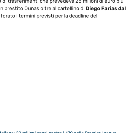
io di trasferimenti che prevedeva 28 milioni di euro più
n prestito Ounas oltre al cartellino di
Diego Farias dal
orato i termini previsti per la deadline del
taliano: 20 milioni spesi contro i 470 della Premier League