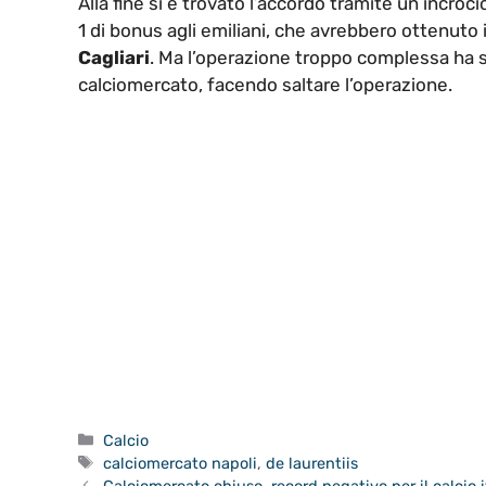
Alla fine si è trovato l’accordo tramite un incroc
1 di bonus agli emiliani, che avrebbero ottenuto i
Cagliari
. Ma l’operazione troppo complessa ha sf
calciomercato, facendo saltare l’operazione.
Categorie
Calcio
Tag
calciomercato napoli
,
de laurentiis
Calciomercato chiuso, record negativo per il calcio i