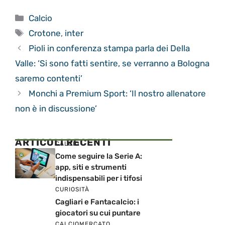
Categorie
Calcio
Tag
Crotone
,
inter
Pioli in conferenza stampa parla dei Della
Valle: ‘Si sono fatti sentire, se verranno a Bologna
saremo contenti’
Monchi a Premium Sport: ‘Il nostro allenatore
non è in discussione’
ARTICOLI RECENTI
CALCIO
Come seguire la Serie A:
app, siti e strumenti
indispensabili per i tifosi
CURIOSITÀ
Cagliari e Fantacalcio: i
giocatori su cui puntare
CALCIOMERCATO