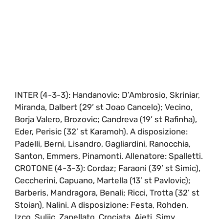
INTER (4-3-3): Handanovic; D’Ambrosio, Skriniar,
Miranda, Dalbert (29’ st Joao Cancelo); Vecino,
Borja Valero, Brozovic; Candreva (19’ st Rafinha),
Eder, Perisic (32’ st Karamoh). A disposizione:
Padelli, Berni, Lisandro, Gagliardini, Ranocchia,
Santon, Emmers, Pinamonti. Allenatore: Spalletti.
CROTONE (4-3-3): Cordaz; Faraoni (39’ st Simic),
Ceccherini, Capuano, Martella (13’ st Pavlovic);
Barberis, Mandragora, Benali; Ricci, Trotta (32’ st
Stoian), Nalini. A disposizione: Festa, Rohden,
Izco, Suljic, Zanellato, Crociata, Ajeti, Simy,