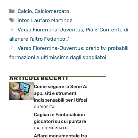
Categorie
Calcio
,
Calciomercato
Tag
inter
,
Lautaro Martinez
Verso Fiorentina-Juventus, Pioli: ‘Contento di
allenare l’altro Federico…’
Verso Fiorentina-Juventus: orario tv, probabili
formazioni e ultimissime dagli spogliatoi
ARTICOLI RECENTI
CALCIO
Come seguire la Serie A:
app, siti e strumenti
indispensabili per i tifosi
CURIOSITÀ
Cagliari e Fantacalcio: i
giocatori su cui puntare
CALCIOMERCATO
Affare monumentale tra