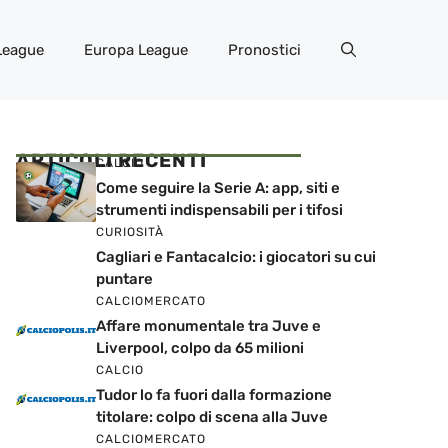
League
Europa League
Pronostici
ARTICOLI RECENTI
CALCIO
Come seguire la Serie A: app, siti e
strumenti indispensabili per i tifosi
CURIOSITÀ
Cagliari e Fantacalcio: i giocatori su cui
puntare
CALCIOMERCATO
Affare monumentale tra Juve e
Liverpool, colpo da 65 milioni
CALCIO
Tudor lo fa fuori dalla formazione
titolare: colpo di scena alla Juve
CALCIOMERCATO