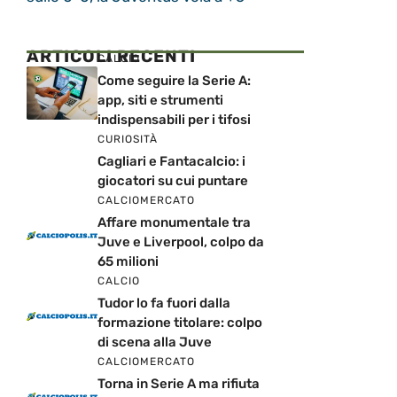
ARTICOLI RECENTI
CALCIO
Come seguire la Serie A:
app, siti e strumenti
indispensabili per i tifosi
CURIOSITÀ
Cagliari e Fantacalcio: i
giocatori su cui puntare
CALCIOMERCATO
Affare monumentale tra
Juve e Liverpool, colpo da
65 milioni
CALCIO
Tudor lo fa fuori dalla
formazione titolare: colpo
di scena alla Juve
CALCIOMERCATO
Torna in Serie A ma rifiuta