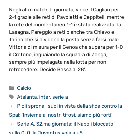
Negli altri match di giornata, vince il Cagliari per
2-1 grazie alle reti di Pavoletti e Ceppitelli mentre
la rete del momentaneo 1-1 è stata realizzata da
Lasagna. Pareggio a reti bianche tra Chievo e
Torino che si dividono la posta senza farsi male.
Vittoria di misura per il Genoa che supera per 1-0
il Crotone, inguaiando la squadra di Zenga,
sempre più impelagata nella lotta per non
retrocedere. Decide Bessa al 28′.
Categorie
Calcio
Tag
Atalanta
,
inter
,
serie a
Pioli sprona i suoi in vista della sfida contro la
Spal: ‘Insieme ai nostri tifosi, siamo più forti’
Serie A, 32.ma giornata: il Napoli bloccato
sullo 0-0, la Juventus vola a +5