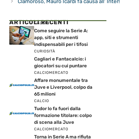
Clamoroso, Mauro Icardi fa causa all’ Inter!
ARTICOLI RECENTI
CALCIO
Come seguire la Serie A:
app, siti e strumenti
indispensabili per i tifosi
CURIOSITÀ
Cagliari e Fantacalcio: i
giocatori su cui puntare
CALCIOMERCATO
Affare monumentale tra
Juve e Liverpool, colpo da
65 milioni
CALCIO
Tudor lo fa fuori dalla
formazione titolare: colpo
di scena alla Juve
CALCIOMERCATO
Torna in Serie A ma rifiuta