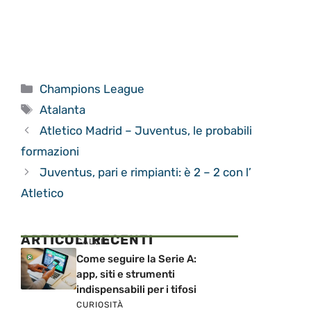
Categorie
Champions League
Tag
Atalanta
Atletico Madrid – Juventus, le probabili
formazioni
Juventus, pari e rimpianti: è 2 – 2 con l’
Atletico
ARTICOLI RECENTI
CALCIO
Come seguire la Serie A:
app, siti e strumenti
indispensabili per i tifosi
CURIOSITÀ