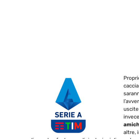
Proprio
caccia
sarann
l’avver
uscite
invece
amich
altre,