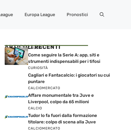
League
Europa League
Pronostici
ARTICOLI RECENTI
CALCIO
Come seguire la Serie A: app, siti e
strumenti indispensabili per i tifosi
CURIOSITÀ
Cagliari e Fantacalcio: i giocatori su cui
puntare
CALCIOMERCATO
Affare monumentale tra Juve e
Liverpool, colpo da 65 milioni
CALCIO
Tudor lo fa fuori dalla formazione
titolare: colpo di scena alla Juve
CALCIOMERCATO