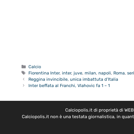
Categorie
Calcio
Tag
Fiorentina Inter
,
inter
,
juve
,
milan
,
napoli
,
Roma
,
ser
Reggina invincibile, unica imbattuta d’Italia
Inter beffata al Franchi, Vlahovic fa 1 – 1
Calciopolis.it di proprietà di W
Calciopolis.it non è una testata giornalistica, in qua