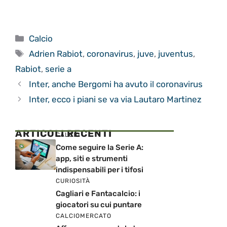
Categorie
Calcio
Tag
Adrien Rabiot
,
coronavirus
,
juve
,
juventus
,
Rabiot
,
serie a
Inter, anche Bergomi ha avuto il coronavirus
Inter, ecco i piani se va via Lautaro Martinez
ARTICOLI RECENTI
CALCIO
Come seguire la Serie A:
app, siti e strumenti
indispensabili per i tifosi
CURIOSITÀ
Cagliari e Fantacalcio: i
giocatori su cui puntare
CALCIOMERCATO