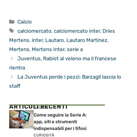
Categorie
Calcio
Tag
calciomercato
,
calciomercato inter
,
Dries
Mertens
,
inter
,
Lautaro
,
Lautaro Martinez
,
Mertens
,
Mertens Inter
,
serie a
Juventus, Rabiot al veleno ma il francese
rientra
La Juventus perde i pezzi: Barzagli lascia lo
staff
ARTICOLI RECENTI
CALCIO
Come seguire la Serie A:
app, siti e strumenti
indispensabili per i tifosi
CURIOSITÀ