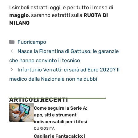
I simboli estratti oggi, e per tutto il mese di
maggio
, saranno estratti sulla
RUOTA DI
MILANO
Categorie
Fuoricampo
Nasce la Fiorentina di Gattuso: le garanzie
che hanno convinto il tecnico
Infortunio Verratti: ci sarà ad Euro 2020? Il
medico della Nazionale non ha dubbi
ARTICOLI RECENTI
CALCIO
Come seguire la Serie A:
app, siti e strumenti
indispensabili per i tifosi
CURIOSITÀ
Cagliari e Fantacalcio: i