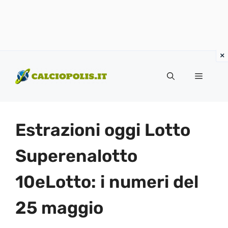
Vai
al
Menu
contenuto
Estrazioni oggi Lotto
Superenalotto
10eLotto: i numeri del
25 maggio