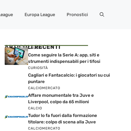
League
Europa League
Pronostici
ARTICOLI RECENTI
CALCIO
Come seguire la Serie A: app, siti e
strumenti indispensabili per i tifosi
CURIOSITÀ
Cagliari e Fantacalcio: i giocatori su cui
puntare
CALCIOMERCATO
Affare monumentale tra Juve e
Liverpool, colpo da 65 milioni
CALCIO
Tudor lo fa fuori dalla formazione
titolare: colpo di scena alla Juve
CALCIOMERCATO