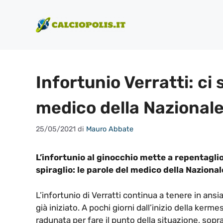
Vai
al
contenuto
Infortunio Verratti: ci
medico della Nazional
25/05/2021
di
Mauro Abbate
L’infortunio al ginocchio mette a repentagli
spiraglio: le parole del medico della Nazionale
L’infortunio di Verratti continua a tenere in ansi
già iniziato. A pochi giorni dall’inizio della ker
radunata per fare il punto della situazione, soprat