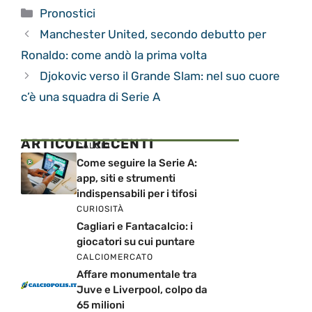
Categorie
Pronostici
Manchester United, secondo debutto per
Ronaldo: come andò la prima volta
Djokovic verso il Grande Slam: nel suo cuore
c’è una squadra di Serie A
ARTICOLI RECENTI
CALCIO
Come seguire la Serie A:
app, siti e strumenti
indispensabili per i tifosi
CURIOSITÀ
Cagliari e Fantacalcio: i
giocatori su cui puntare
CALCIOMERCATO
Affare monumentale tra
Juve e Liverpool, colpo da
65 milioni