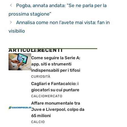
Pogba, annata andata: “Se ne parla per la
prossima stagione”
Annalisa come non l’avete mai vista: fan in
visibilio
ARTICOLI RECENTI
CALCIO
Come seguire la Serie A:
app, siti e strumenti
indispensabili per i tifosi
CURIOSITÀ
Cagliari e Fantacalcio: i
giocatori su cui puntare
CALCIOMERCATO
Affare monumentale tra
Juve e Liverpool, colpo da
65 milioni
CALCIO