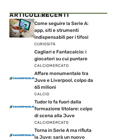
ARTICOLI RECENTI
CALCIO
Come seguire la Serie A:
app, siti e strumenti
indispensabili per i tifosi
CURIOSITÀ
Cagliari e Fantacalcio: i
giocatori su cui puntare
CALCIOMERCATO
Affare monumentale tra
Juve e Liverpool, colpo da
65 milioni
CALCIO
Tudor lo fa fuori dalla
formazione titolare: colpo
di scena alla Juve
CALCIOMERCATO
Torna in Serie A ma rifiuta
la Juve: sarà un nuovo