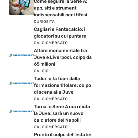
Come seguire la Serie A:
app, siti e strumenti
indispensabili per i tifosi
CURIOSITÀ
Cagliari e Fantacalcio: i
giocatori su cui puntare
CALCIOMERCATO
Affare monumentale tra
Juve e Liverpool, colpo da
65 milioni
CALCIO
Tudor lo fa fuori dalla
formazione titolare: colpo
di scena alla Juve
CALCIOMERCATO
Torna in Serie A ma rifiuta
la Juve: sarà un nuovo
calciatore del Napoli!
CALCIOMERCATO
Pronto il colpo dell’estate: