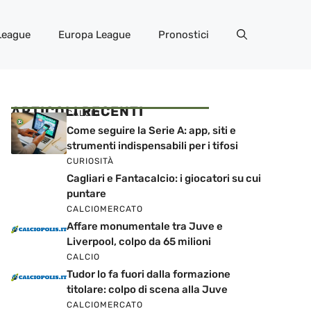
League
Europa League
Pronostici
ARTICOLI RECENTI
CALCIO
Come seguire la Serie A: app, siti e
strumenti indispensabili per i tifosi
CURIOSITÀ
Cagliari e Fantacalcio: i giocatori su cui
puntare
CALCIOMERCATO
Affare monumentale tra Juve e
Liverpool, colpo da 65 milioni
CALCIO
Tudor lo fa fuori dalla formazione
titolare: colpo di scena alla Juve
CALCIOMERCATO