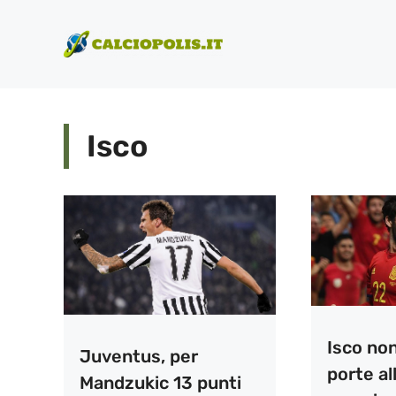
Vai
al
contenuto
Isco
Isco non
Juventus, per
porte all
Mandzukic 13 punti