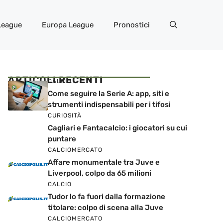
League
Europa League
Pronostici
ARTICOLI RECENTI
CALCIO
Come seguire la Serie A: app, siti e
strumenti indispensabili per i tifosi
CURIOSITÀ
Cagliari e Fantacalcio: i giocatori su cui
puntare
CALCIOMERCATO
Affare monumentale tra Juve e
Liverpool, colpo da 65 milioni
CALCIO
Tudor lo fa fuori dalla formazione
titolare: colpo di scena alla Juve
CALCIOMERCATO