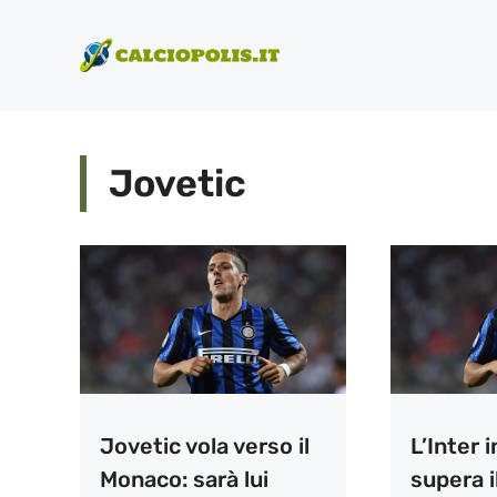
Vai
al
contenuto
Jovetic
Jovetic vola verso il
L’Inter 
Monaco: sarà lui
supera il