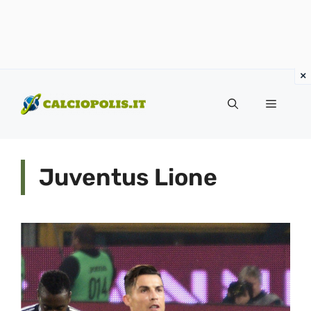
Vai
al
Menu
contenuto
Juventus Lione