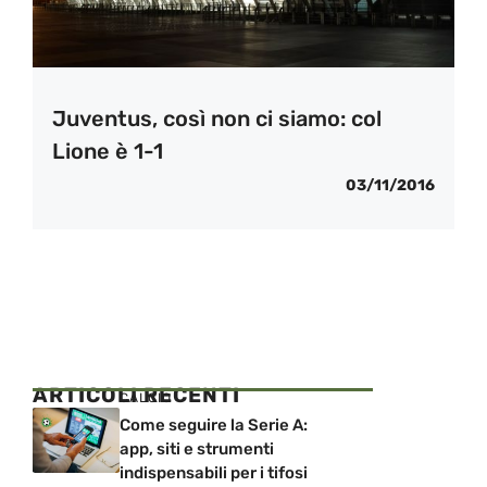
Juventus, così non ci siamo: col
Lione è 1-1
03/11/2016
ARTICOLI RECENTI
CALCIO
Come seguire la Serie A:
app, siti e strumenti
indispensabili per i tifosi