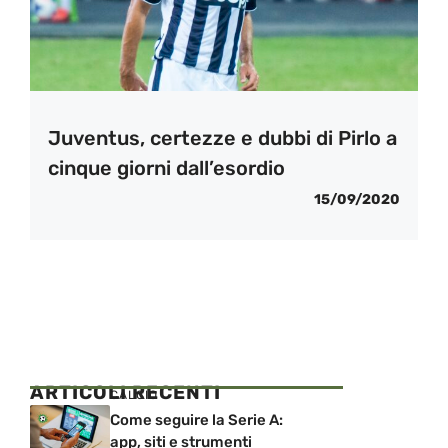
Juventus, certezze e dubbi di Pirlo a
cinque giorni dall’esordio
15/09/2020
ARTICOLI RECENTI
CALCIO
Come seguire la Serie A:
app, siti e strumenti