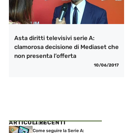
Asta diritti televisivi serie A:
clamorosa decisione di Mediaset che
non presenta l’offerta
10/06/2017
ARTICOLI RECENTI
CALCIO
Come seguire la Serie A: