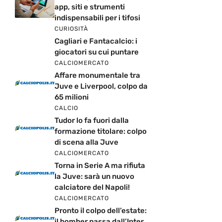
app, siti e strumenti
indispensabili per i tifosi
CURIOSITÀ
Cagliari e Fantacalcio: i
giocatori su cui puntare
CALCIOMERCATO
Affare monumentale tra
Juve e Liverpool, colpo da
65 milioni
CALCIO
Tudor lo fa fuori dalla
formazione titolare: colpo
di scena alla Juve
CALCIOMERCATO
Torna in Serie A ma rifiuta
la Juve: sarà un nuovo
calciatore del Napoli!
CALCIOMERCATO
Pronto il colpo dell’estate:
il bomber passa dall’Inter