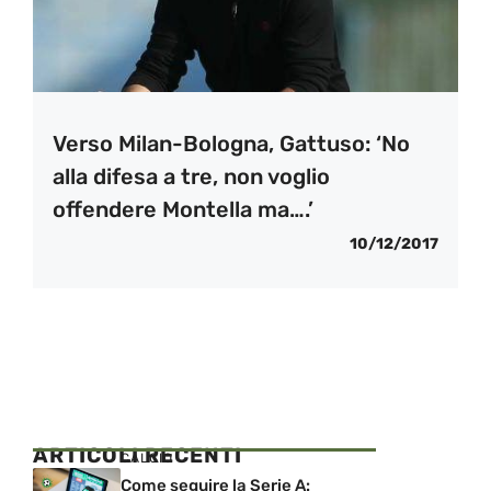
Verso Milan-Bologna, Gattuso: ‘No
alla difesa a tre, non voglio
offendere Montella ma….’
10/12/2017
ARTICOLI RECENTI
CALCIO
Come seguire la Serie A: