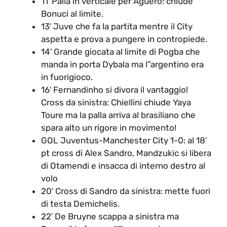
11′ Palla in verticale per Aguero: chiude
Bonuci al limite.
13′ Juve che fa la partita mentre il City
aspetta e prova a pungere in contropiede.
14′ Grande giocata al limite di Pogba che
manda in porta Dybala ma l”argentino era
in fuorigioco.
16′ Fernandinho si divora il vantaggio!
Cross da sinistra: Chiellini chiude Yaya
Toure ma la palla arriva al brasiliano che
spara alto un rigore in movimento!
GOL Juventus-Manchester City 1-0: al 18′
pt cross di Alex Sandro, Mandzukic si libera
di Otamendi e insacca di interno destro al
volo
20′ Cross di Sandro da sinistra: mette fuori
di testa Demichelis.
22′ De Bruyne scappa a sinistra ma