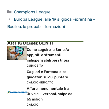
Categorie
Champions League
Europa League: alle 19 si gioca Fiorentina –
Basilea, le probabili formazioni
ARTICOLI RECENTI
CALCIO
Come seguire la Serie A:
app, siti e strumenti
indispensabili per i tifosi
CURIOSITÀ
Cagliari e Fantacalcio: i
giocatori su cui puntare
CALCIOMERCATO
Affare monumentale tra
Juve e Liverpool, colpo da
65 milioni
CALCIO