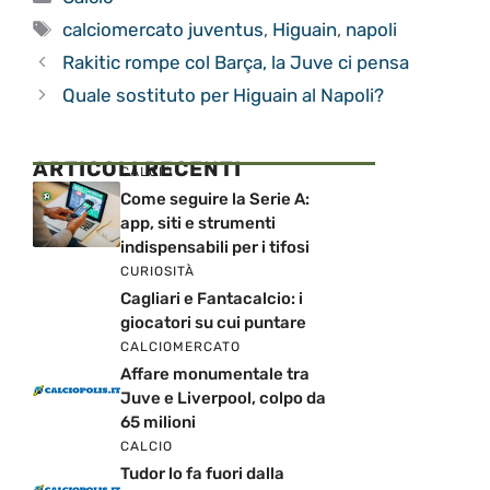
Tag
calciomercato juventus
,
Higuain
,
napoli
Rakitic rompe col Barça, la Juve ci pensa
Quale sostituto per Higuain al Napoli?
ARTICOLI RECENTI
CALCIO
Come seguire la Serie A:
app, siti e strumenti
indispensabili per i tifosi
CURIOSITÀ
Cagliari e Fantacalcio: i
giocatori su cui puntare
CALCIOMERCATO
Affare monumentale tra
Juve e Liverpool, colpo da
65 milioni
CALCIO
Tudor lo fa fuori dalla