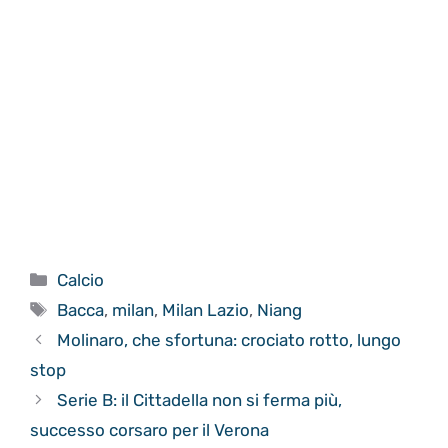
Categorie
Calcio
Tag
Bacca
,
milan
,
Milan Lazio
,
Niang
Molinaro, che sfortuna: crociato rotto, lungo
stop
Serie B: il Cittadella non si ferma più,
successo corsaro per il Verona