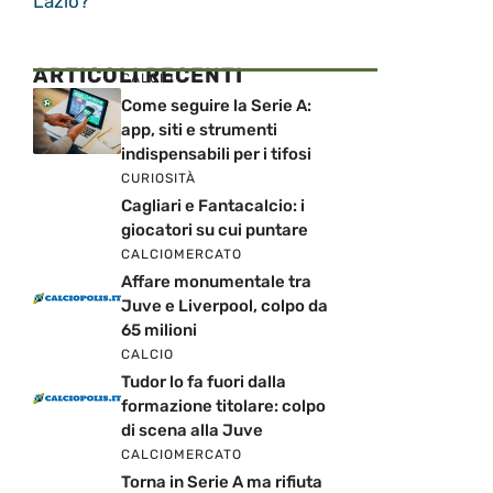
Lazio?
ARTICOLI RECENTI
CALCIO
Come seguire la Serie A:
app, siti e strumenti
indispensabili per i tifosi
CURIOSITÀ
Cagliari e Fantacalcio: i
giocatori su cui puntare
CALCIOMERCATO
Affare monumentale tra
Juve e Liverpool, colpo da
65 milioni
CALCIO
Tudor lo fa fuori dalla
formazione titolare: colpo
di scena alla Juve
CALCIOMERCATO
Torna in Serie A ma rifiuta