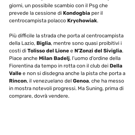
giorni, un possibile scambio con il Psg che
prevede la cessione di
Kondogbia
per il
centrocampista polacco
Krychowiak
.
Più difficile la strada che porta al centrocampista
della Lazio,
Biglia
, mentre sono quasi proibitivi i
costi di
Tolisso del Lione
e
N’Zonzi del Siviglia
.
Piace anche
Milan Badelj
, l’uomo d’ordine della
Fiorentina da tempo in rotta con il club dei
Della
Valle
e non si disdegna anche la pista che porta a
Rincon
, il venezuelano del
Genoa
, che ha messo
in mostra notevoli progressi. Ma Suning, prima di
comprare, dovrà vendere.