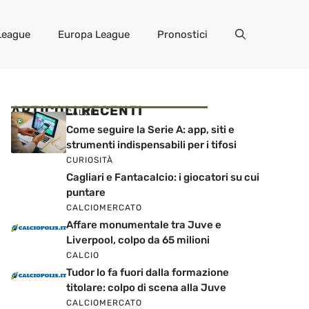
League
Europa League
Pronostici
ARTICOLI RECENTI
CALCIO
Come seguire la Serie A: app, siti e
strumenti indispensabili per i tifosi
CURIOSITÀ
Cagliari e Fantacalcio: i giocatori su cui
puntare
CALCIOMERCATO
Affare monumentale tra Juve e
Liverpool, colpo da 65 milioni
CALCIO
Tudor lo fa fuori dalla formazione
titolare: colpo di scena alla Juve
CALCIOMERCATO