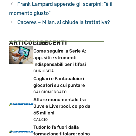
Frank Lampard appende gli scarpini: “è il
momento giusto”
Caceres – Milan, si chiude la trattativa?
ARTICOLI RECENTI
CALCIO
Come seguire la Serie A:
app, siti e strumenti
indispensabili per i tifosi
CURIOSITÀ
Cagliari e Fantacalcio: i
giocatori su cui puntare
CALCIOMERCATO
Affare monumentale tra
Juve e Liverpool, colpo da
65 milioni
CALCIO
Tudor lo fa fuori dalla
formazione titolare: colpo