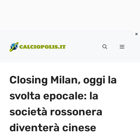
Vai
al
Menu
contenuto
Closing Milan, oggi la
svolta epocale: la
società rossonera
diventerà cinese