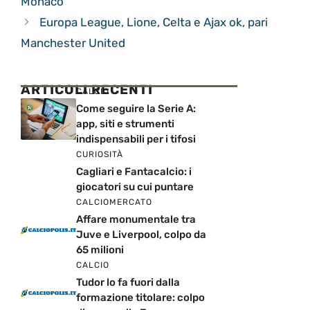
Monaco
Europa League, Lione, Celta e Ajax ok, pari
Manchester United
ARTICOLI RECENTI
CALCIO
Come seguire la Serie A:
app, siti e strumenti
indispensabili per i tifosi
CURIOSITÀ
Cagliari e Fantacalcio: i
giocatori su cui puntare
CALCIOMERCATO
Affare monumentale tra
Juve e Liverpool, colpo da
65 milioni
CALCIO
Tudor lo fa fuori dalla
formazione titolare: colpo