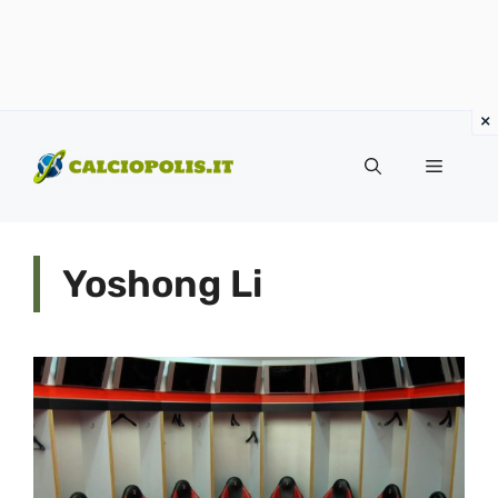
Vai
al
Menu
contenuto
Yoshong Li