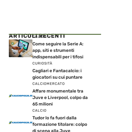
ARTICOLI RECENTI
CALCIO
Come seguire la Serie A:
app, siti e strumenti
indispensabili per i tifosi
CURIOSITÀ
Cagliari e Fantacalcio: i
giocatori su cui puntare
CALCIOMERCATO
Affare monumentale tra
Juve e Liverpool, colpo da
65 milioni
CALCIO
Tudor lo fa fuori dalla
formazione titolare: colpo
di scena alla Juve