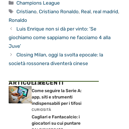
Categorie
Champions League
Tag
Cristiano
,
Cristiano Ronaldo
,
Real
,
real madrid
,
Ronaldo
Luis Enrique non si dà per vinto: ‘Se
giochiamo come sappiamo ne facciamo 4 alla
Juve’
Closing Milan, oggi la svolta epocale: la
società rossonera diventerà cinese
ARTICOLI RECENTI
CALCIO
Come seguire la Serie A:
app, siti e strumenti
indispensabili per i tifosi
CURIOSITÀ
Cagliari e Fantacalcio: i
giocatori su cui puntare