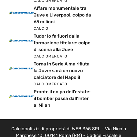
CALCIOMERCATO
Affare monumentale tra
Juve e Liverpool, colpo da
65 milioni
CALCIO
Tudor lo fa fuori dalla
formazione titolare: colpo
di scena alla Juve
CALCIOMERCATO
Torna in Serie A ma rifiuta
la Juve: sarà un nuovo
calciatore del Napoli!
CALCIOMERCATO
Pronto il colpo dell’estate:
il bomber passa dall’Inter
al Milan
Calciopolis.it di proprietà di WEB 365 SRL - Via Nicola
Marchese 10, 00141 Roma (RM) - Codice Fiscale e