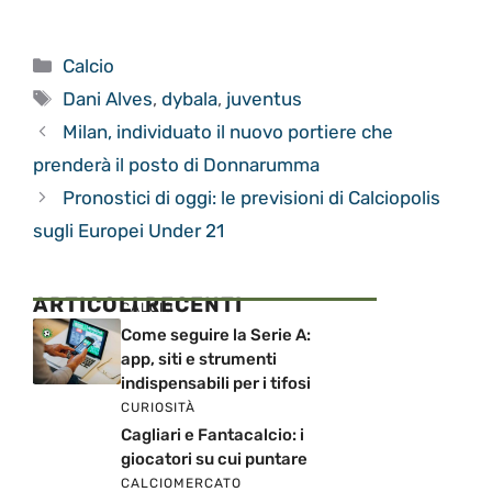
Categorie
Calcio
Tag
Dani Alves
,
dybala
,
juventus
Milan, individuato il nuovo portiere che
prenderà il posto di Donnarumma
Pronostici di oggi: le previsioni di Calciopolis
sugli Europei Under 21
ARTICOLI RECENTI
CALCIO
Come seguire la Serie A:
app, siti e strumenti
indispensabili per i tifosi
CURIOSITÀ
Cagliari e Fantacalcio: i
giocatori su cui puntare
CALCIOMERCATO