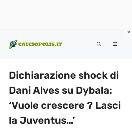
Vai
al
Menu
contenuto
Dichiarazione shock di
Dani Alves su Dybala:
‘Vuole crescere ? Lasci
la Juventus…’