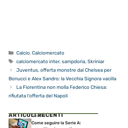
Categorie
Calcio
,
Calciomercato
Tag
calciomercato inter
,
sampdoria
,
Skriniar
Juventus, offerta monstre dal Chelsea per
Bonucci e Alex Sandro: la Vecchia Signora vacilla
La Fiorentina non molla Federico Chiesa:
rifiutata l’offerta del Napoli
ARTICOLI RECENTI
CALCIO
Come seguire la Serie A: