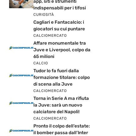
app, siti e strumenti
indispensabili per i tifosi
CURIOSITÀ
Cagliari e Fantacalcio: i
giocatori su cui puntare
CALCIOMERCATO
Affare monumentale tra
Juve e Liverpool, colpo da
65 milioni
CALCIO
Tudor lo fa fuori dalla
formazione titolare: colpo
di scena alla Juve
CALCIOMERCATO
Torna in Serie A ma rifiuta
la Juve: sarà un nuovo
calciatore del Napoli!
CALCIOMERCATO
Pronto il colpo dell’estate:
il bomber passa dall’Inter