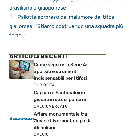
brasiliano e giapponese
Pallotta sorpreso dal malumore dei tifosi
giallorossi: ‘Stiamo costruendo una squadra più
forte…’
ARTICOLI RECENTI
CALCIO
Come seguire la Serie A:
app, siti e strumenti
indispensabili per i tifosi
CURIOSITÀ
Cagliari e Fantacalcio: i
giocatori su cui puntare
CALCIOMERCATO
Affare monumentale tra
Juve e Liverpool, colpo da
65 milioni
CALCIO