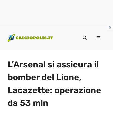
Vai
al
Menu
contenuto
L’Arsenal si assicura il
bomber del Lione,
Lacazette: operazione
da 53 mln