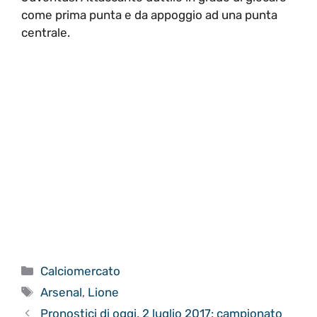
come prima punta e da appoggio ad una punta
centrale.
Categorie
Calciomercato
Tag
Arsenal
,
Lione
Pronostici di oggi, 2 luglio 2017: campionato