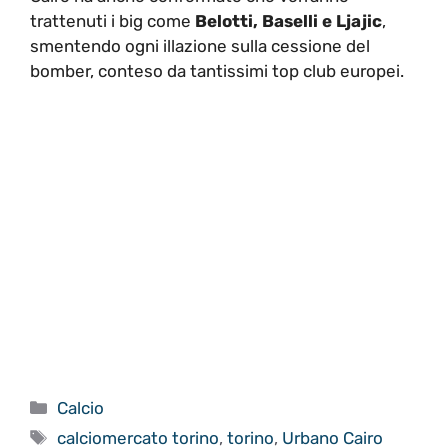
trattenuti i big come
Belotti, Baselli e Ljajic
,
smentendo ogni illazione sulla cessione del
bomber, conteso da tantissimi top club europei.
Categorie
Calcio
Tag
calciomercato torino
,
torino
,
Urbano Cairo