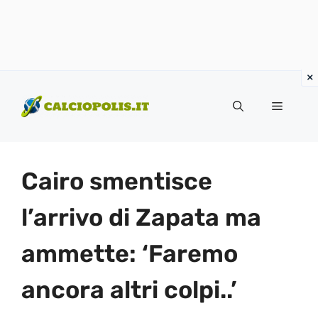
Vai
al
Menu
contenuto
Cairo smentisce
l’arrivo di Zapata ma
ammette: ‘Faremo
ancora altri colpi..’