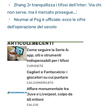
Zhang Jr tranquillizza i tifosi dell’Inter: ‘Via chi
non serve, ma il mercato prosegue….’
Neymar al Psg è ufficiale: ecco le cifre
dell’operazione del secolo
ARTICOLI RECENTI
CALCIO
Come seguire la Serie A:
app, siti e strumenti
indispensabili per i tifosi
CURIOSITÀ
Cagliari e Fantacalcio: i
giocatori su cui puntare
CALCIOMERCATO
Affare monumentale tra
Juve e Liverpool, colpo da
65 milioni
CALCIO