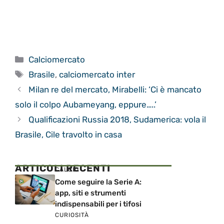
Categorie
Calciomercato
Tag
Brasile
,
calciomercato inter
Milan re del mercato, Mirabelli: ‘Ci è mancato
solo il colpo Aubameyang, eppure…..’
Qualificazioni Russia 2018, Sudamerica: vola il
Brasile, Cile travolto in casa
ARTICOLI RECENTI
CALCIO
Come seguire la Serie A:
app, siti e strumenti
indispensabili per i tifosi
CURIOSITÀ