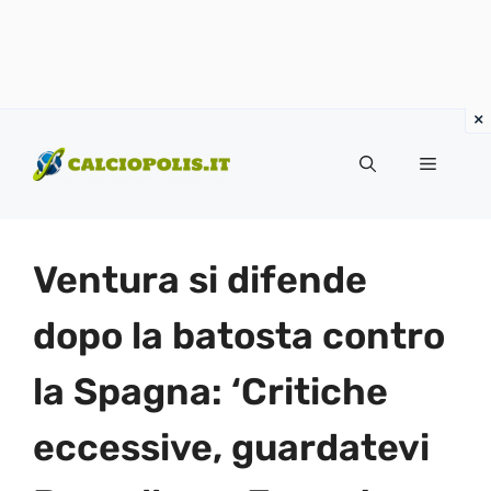
Vai
al
Menu
contenuto
Ventura si difende
dopo la batosta contro
la Spagna: ‘Critiche
eccessive, guardatevi