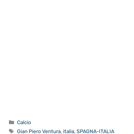
Categorie
Calcio
Tag
Gian Piero Ventura
,
italia
,
SPAGNA-ITALIA