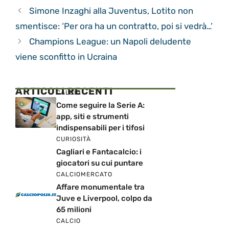
Simone Inzaghi alla Juventus, Lotito non
smentisce: ‘Per ora ha un contratto, poi si vedrà…’
Champions League: un Napoli deludente
viene sconfitto in Ucraina
ARTICOLI RECENTI
CALCIO
Come seguire la Serie A:
app, siti e strumenti
indispensabili per i tifosi
CURIOSITÀ
Cagliari e Fantacalcio: i
giocatori su cui puntare
CALCIOMERCATO
Affare monumentale tra
Juve e Liverpool, colpo da
65 milioni
CALCIO