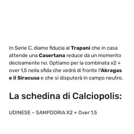
In Serie C, diamo fiducia al
Trapani
che in casa
attende una
Casertana
reduce da un momento
decisamente no. Optiamo per la combinata x2 +
over 1,5 nella sfida che vedrà di fronte l
‘Akragas
e il Siracusa
e che si disputerà in campo neutro.
La schedina di Calciopolis:
UDINESE – SAMPDORIA X2 + Over 1,5