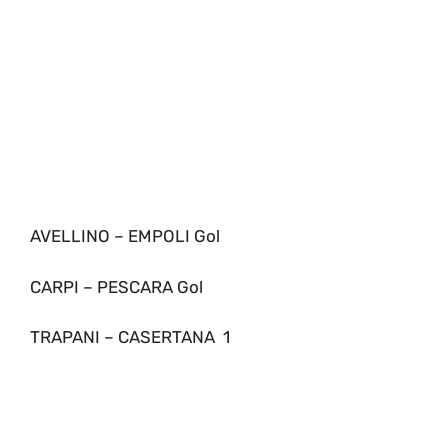
AVELLINO – EMPOLI Gol
CARPI – PESCARA Gol
TRAPANI – CASERTANA 1