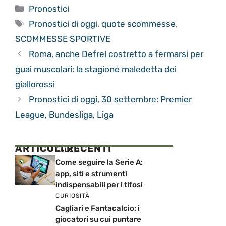
Categorie
Pronostici
Tag
Pronostici di oggi
,
quote scommesse
,
SCOMMESSE SPORTIVE
Roma, anche Defrel costretto a fermarsi per
guai muscolari: la stagione maledetta dei
giallorossi
Pronostici di oggi, 30 settembre: Premier
League, Bundesliga, Liga
ARTICOLI RECENTI
CALCIO
Come seguire la Serie A:
app, siti e strumenti
indispensabili per i tifosi
CURIOSITÀ
Cagliari e Fantacalcio: i
giocatori su cui puntare