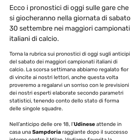
Ecco i pronostici di oggi sulle gare che
si giocheranno nella giornata di sabato
30 settembre nei maggiori campionati
italiani di calcio.
Torna la rubrica sui pronostici di oggi sugli anticipi
del sabato dei maggiori campionati italiani di
calcio. La scorsa settimana abbiamo regalato fior
di vincite ai nostri lettori, anche questa volta
proveremo a regalarvi un sorriso con le previsioni
dei nostri esperti elaborate secondo parametri
statistici, tenendo conto dello stato di forma
delle singole squadre.
Nell’anticipo delle ore 18, l’
Udinese
attende in
casa una
Sampdoria
raggiante dopo il successo
interno contro il Milan. Vediamo favorita la