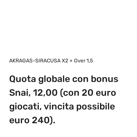
AKRAGAS-SIRACUSA X2 + Over 1,5
Quota globale con bonus
Snai, 12,00 (con 20 euro
giocati, vincita possibile
euro 240).