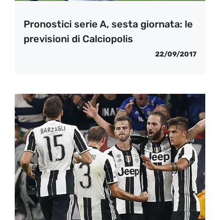
Pronostici serie A, sesta giornata: le
previsioni di Calciopolis
22/09/2017