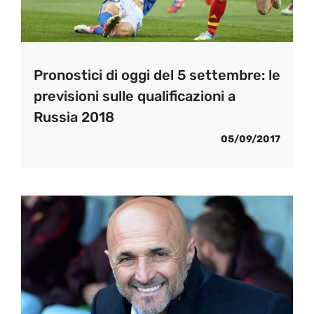
Pronostici di oggi del 5 settembre: le
previsioni sulle qualificazioni a
Russia 2018
05/09/2017