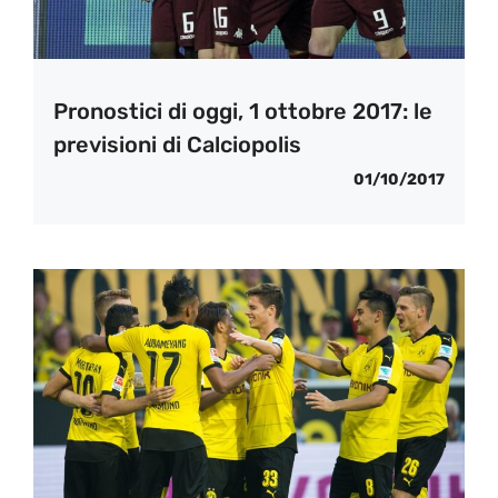
Pronostici di oggi, 1 ottobre 2017: le
previsioni di Calciopolis
01/10/2017