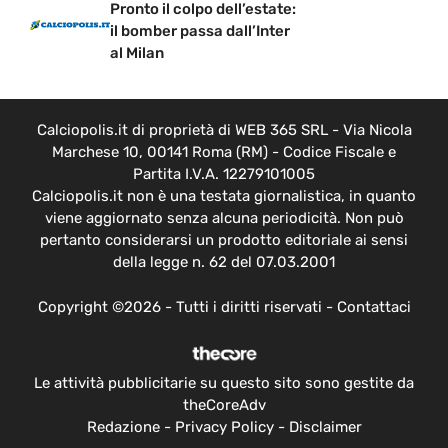
Pronto il colpo dell’estate:
il bomber passa dall’Inter
al Milan
Calciopolis.it di proprietà di WEB 365 SRL - Via Nicola
Marchese 10, 00141 Roma (RM) - Codice Fiscale e
Partita I.V.A. 12279101005
Calciopolis.it non è una testata giornalistica, in quanto
viene aggiornato senza alcuna periodicità. Non può
pertanto considerarsi un prodotto editoriale ai sensi
della legge n. 62 del 07.03.2001
Copyright ©2026 - Tutti i diritti riservati -
Contattaci
Le attività pubblicitarie su questo sito sono gestite da
theCoreAdv
Redazione
-
Privacy Policy
-
Disclaimer