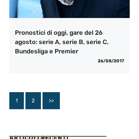
Pronostici di oggi, gare del 26
agosto: serie A, serie B, serie C,
Bundesliga e Premier
26/08/2017
1
2
>>
ARTICOLI RECENTI
CALCIO