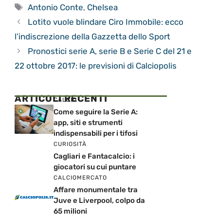
Tag
Antonio Conte
,
Chelsea
Lotito vuole blindare Ciro Immobile: ecco
l’indiscrezione della Gazzetta dello Sport
Pronostici serie A, serie B e Serie C del 21 e
22 ottobre 2017: le previsioni di Calciopolis
ARTICOLI RECENTI
CALCIO
Come seguire la Serie A:
app, siti e strumenti
indispensabili per i tifosi
CURIOSITÀ
Cagliari e Fantacalcio: i
giocatori su cui puntare
CALCIOMERCATO
Affare monumentale tra
Juve e Liverpool, colpo da
65 milioni