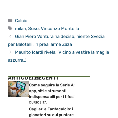
Categorie
Calcio
Tag
milan
,
Suso
,
Vincenzo Montella
Gian Piero Ventura ha deciso, niente Svezia
per Balotelli: in preallarme Zaza
Maurito Icardi rivela: ‘Vicino a vestire la maglia
azzurra…’
ARTICOLI RECENTI
CALCIO
Come seguire la Serie A:
app, siti e strumenti
indispensabili per i tifosi
CURIOSITÀ
Cagliari e Fantacalcio: i
giocatori su cui puntare