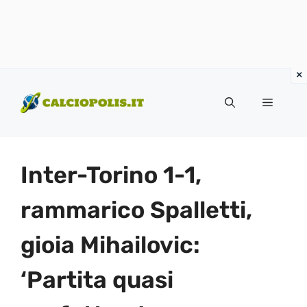
Vai
al
Menu
contenuto
Inter-Torino 1-1,
rammarico Spalletti,
gioia Mihailovic:
‘Partita quasi