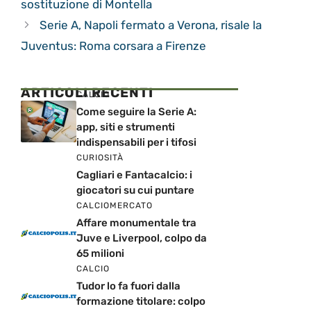
sostituzione di Montella
Serie A, Napoli fermato a Verona, risale la
Juventus: Roma corsara a Firenze
ARTICOLI RECENTI
CALCIO
Come seguire la Serie A:
app, siti e strumenti
indispensabili per i tifosi
CURIOSITÀ
Cagliari e Fantacalcio: i
giocatori su cui puntare
CALCIOMERCATO
Affare monumentale tra
Juve e Liverpool, colpo da
65 milioni
CALCIO
Tudor lo fa fuori dalla
formazione titolare: colpo