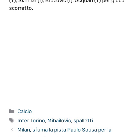
(T), Skriniar (I), Brozovic (I), Acquah (T) per gioco
scorretto.
Categorie
Calcio
Tag
Inter Torino
,
Mihailovic
,
spalletti
Milan, sfuma la pista Paulo Sousa per la