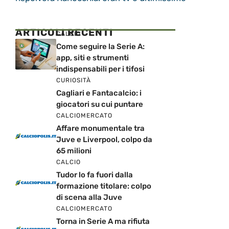
ARTICOLI RECENTI
CALCIO
Come seguire la Serie A:
app, siti e strumenti
indispensabili per i tifosi
CURIOSITÀ
Cagliari e Fantacalcio: i
giocatori su cui puntare
CALCIOMERCATO
Affare monumentale tra
Juve e Liverpool, colpo da
65 milioni
CALCIO
Tudor lo fa fuori dalla
formazione titolare: colpo
di scena alla Juve
CALCIOMERCATO
Torna in Serie A ma rifiuta