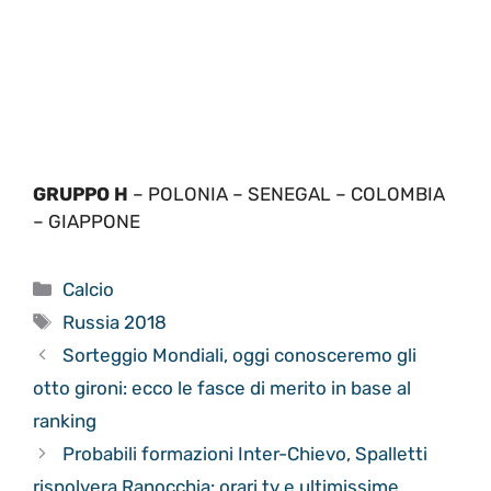
GRUPPO H
– POLONIA – SENEGAL – COLOMBIA
– GIAPPONE
Categorie
Calcio
Tag
Russia 2018
Sorteggio Mondiali, oggi conosceremo gli
otto gironi: ecco le fasce di merito in base al
ranking
Probabili formazioni Inter-Chievo, Spalletti
rispolvera Ranocchia: orari tv e ultimissime